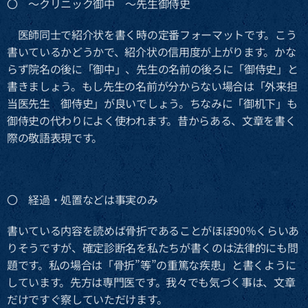
〇 ～クリニック御中 ～先生御侍史
医師同士で紹介状を書く時の定番フォーマットです。こう
書いているかどうかで、紹介状の信用度が上がります。かな
らず院名の後に「御中」、先生の名前の後ろに「御侍史」と
書きましょう。もし先生の名前が分からない場合は「外来担
当医先生 御侍史」が良いでしょう。ちなみに「御机下」も
御侍史の代わりによく使われます。昔からある、文章を書く
際の敬語表現です。
〇 経過・処置などは事実のみ
書いている内容を読めば骨折であることがほぼ90％くらいあ
りそうですが、確定診断名を私たちが書くのは法律的にも問
題です。私の場合は「骨折”等”の重篤な疾患」と書くように
しています。先方は専門医です。我々でも気づく事は、文章
だけですぐ察していただけます。