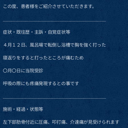
この度、患者様をご紹介させていただきます。
＿＿＿＿＿＿＿＿＿＿＿＿＿＿＿＿＿＿＿＿＿＿＿
症状・既往歴・主訴・自覚症状等
４月１２日、風呂場で転倒し浴槽で胸を強く打った
寝返りをすると打ったところが痛むため
〇月〇日に当院受診
呼吸の際にも疼痛発現するとの事です
＿＿＿＿＿＿＿＿＿＿＿＿＿＿＿＿＿＿＿＿＿＿＿
施術・経過・状態等
左下部肋骨付近に圧痛、叩打痛、介達痛が見受けられます