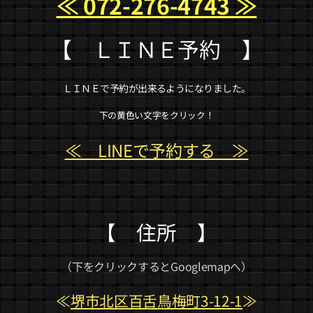
≪ 072-276-4743 ≫
【 ＬＩＮＥ予約 】
ＬＩＮＥで予約が出来るようになりました。
下の黄色い文字をクリック！
≪ LINEで予約する ≫
【 住所 】
（下をクリックするとGooglemapへ）
≪
堺市北区百舌鳥梅町3-12-1
≫