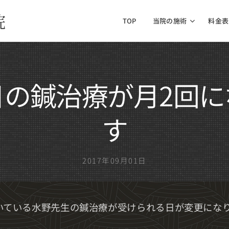
院
TOP
当院の施術
料金表
日の鍼治療が月2回に
す
2017年09月01日
いている水野先生の鍼治療が受けられる日が変更にな