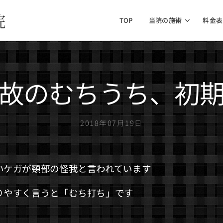
院
TOP
当院の施術
料金表
故のむちうち、初
2018年07月19日
いケガが頸部の怪我と言われています
りやすく言うと「むち打ち」です