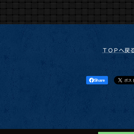
ＴＯＰへ戻
Share