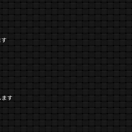
ます
します